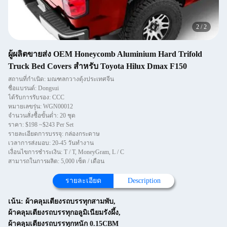
2
/
2
ผู้ผลิตขายส่ง OEM Honeycomb Aluminium Hard Trifold
Truck Bed Covers สำหรับ Toyota Hilux Dmax F150
สถานที่กำเนิด: มณฑลกวางตุ้งประเทศจีน
ชื่อแบรนด์: Dongsui
ได้รับการรับรอง: CCC
หมายเลขรุ่น: WGN00012
จำนวนสั่งซื้อขั้นต่ำ: 20 ชุด
ราคา: $198 ~$243 Per Set
รายละเอียดการบรรจุ: กล่องกระดาษ
เวลาการส่งมอบ: 20-45 วันทำงาน
เงื่อนไขการชำระเงิน: T / T, MoneyGram, L / C
สามารถในการผลิต: 5,000 เซ็ต / เดือน
รายละเอียด
Description
เน้น:
ผ้าคลุมเตียงรถบรรทุกสามพับ
,
ผ้าคลุมเตียงรถบรรทุกอลูมิเนียมรังผึ้ง
,
ผ้าคลุมเตียงรถบรรทุกหนัก 0.15CBM