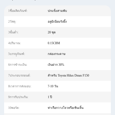
1ชื่อผลิตภัณฑ์:
ปกแข็งสามพับ
2วัสดุ:
อลูมิเนียมรังผึ้ง
3ขั้นต่ำ:
20 ชุด
4ปริมาณ:
0.15CBM
5บรรจุุภัณฑ์:
กล่องกระดาษ
6การชำระเงิน:
เงินฝาก 30%
7ประกอบรถยนต์:
สำหรับ Toyota Hilux Dmax F150
8เวลาการส่งมอบ:
7-10 วัน
9การรับประกัน:
1 ปี
10พอร์ต:
ท่าเรือกวางโจวหรือเซินเจิ้น