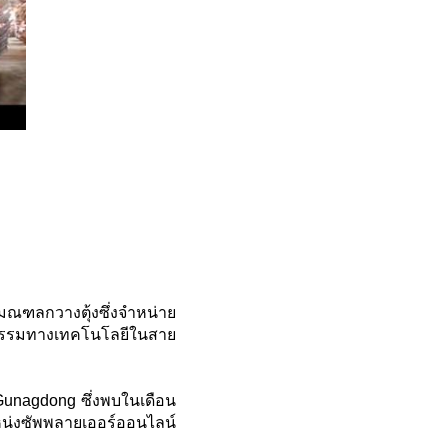
มณฑลกวางตุ้งซึ่งจำหน่าย
กรรมทางเทคโนโลยีในสาย
unagdong ซึ่งพบในเดือน
แหน่งซัพพลายเออร์ออนไลน์