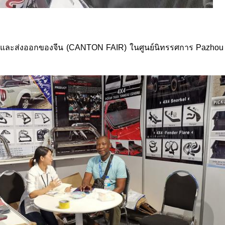
และส่งออกของจีน (CANTON FAIR) ในศูนย์นิทรรศการ Pazhou