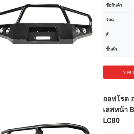
ชื่อสินค้า
วัสดุ
สี
ขั้นต่ำ
ราคาถ
ออฟโรด อ
เลสหน้า B
LC80