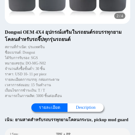
2
/
4
Dongsui OEM 4X4 อุปกรณ์เสริมในรถยนต์รถบรรทุกยาม
โคลนสำหรับรถจี๊ปทุกรุ่นรถยนต์
สถานที่กำเนิด: ประเทศจีน
ชื่อแบรนด์: Dongsui
ได้รับการรับรอง: SGS
หมายเลขรุ่น: DO-MG-N02
จำนวนสั่งซื้อขั้นต่ำ: 30 ชิ้น
ราคา: USD 10- 11 per piece
รายละเอียดการบรรจุ: กล่องกระดาษ
เวลาการส่งมอบ: 15 วันทำงาน
เงื่อนไขการชำระเงิน: T / T
สามารถในการผลิต: 5000 ชิ้นต่อเดือน
รายละเอียด
Description
เน้น:
ยามสาดสำหรับรถบรรทุกยามโคลนกระบะ
,
pickup mud guard
1วัสดุ:
TPE + PP