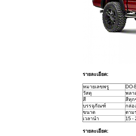
รายละเอียด:
หมายเลขพรู
DO-
วัสดุ
พลาส
สี
สีทุก
บรรจุภัณฑ์
กล่อ
ขนาด
ตามร
เวลานำ
15 -
รายละเอียด: