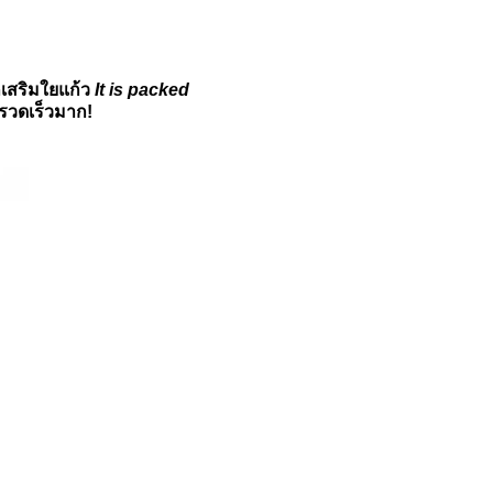
เสริมใยแก้ว
It is packed
ะรวดเร็วมาก!