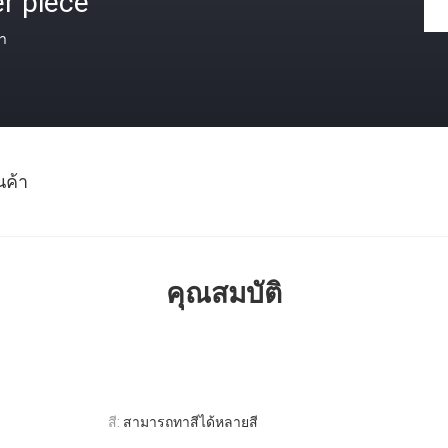
r piece
า
นค้า
คุณสมบัติ
สี:
สามารถทาสีได้หลายสี